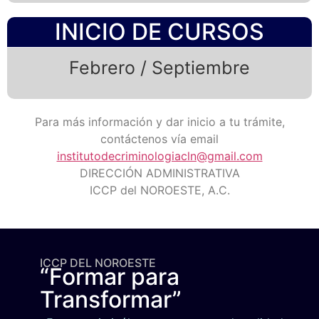
INICIO DE CURSOS
Febrero / Septiembre
Para más información y dar inicio a tu trámite,
contáctenos vía email
institutodecriminologiacln@gmail.com
DIRECCIÓN ADMINISTRATIVA
ICCP del NOROESTE, A.C.
ICCP DEL NOROESTE
“Formar para
Transformar”